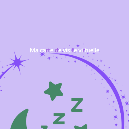
M
a
c
a
r
t
e
d
e
v
i
s
i
t
e
v
i
r
t
u
e
l
l
e