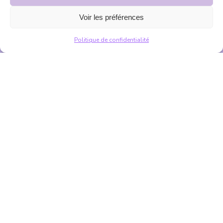
Voir les préférences
Politique de confidentialité
Accueil
Pour consulter mes coordonnées, il vous suffit de scanner
mon joli QR-Code avec votre téléphone portable.