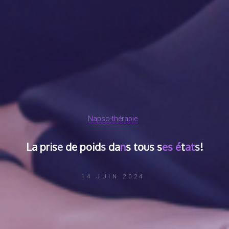
Napso-thérapie
L
a
p
r
i
s
e
d
e
p
o
i
d
s
d
a
n
s
t
o
u
s
s
e
s
é
t
a
t
s
!
14 JUIN 2024